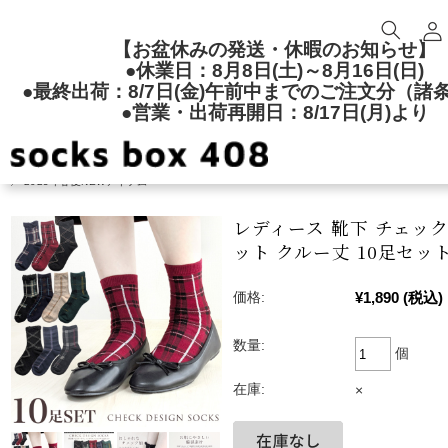
【お盆休みの発送・休暇のお知らせ】
●休業日：8月8日(土)～8月16日(日)
●最終出荷：8/7日(金)午前中までのご注文分（諸
●営業・出荷再開日：8/17日(月)より
TOP
レディースソックス
クルー丈
2025年春夏NEWアイテム
レディース 靴下 チェック
ット クルー丈 10足セッ
¥1,890
(税込)
価格:
数量:
個
在庫:
×