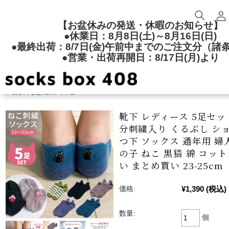
【お盆休みの発送・休暇のお知らせ】
●休業日：8月8日(土)～8月16日(日)
●最終出荷：8/7日(金)午前中までのご注文分（諸
●営業・出荷再開日：8/17日(月)より
TOP
レディースソックス
ショート丈ソックス
2024年春夏NEWアイテム
靴下 レディース 5足セッ
分刺繍入り くるぶし シ
つ下 ソックス 通年用 婦
の子 ねこ 黒猫 綿 コッ
い まとめ買い 23-25cm
¥1,390
(税込)
価格:
数量:
個