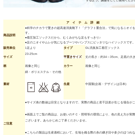
ア イ テ ム 詳 細
●科学のチカラで驚きの超高速消臭靴下！「グラフト重合法」で気になるニオイ
す。
商品説明
●着圧加工ソックスだから、むくみがちな足もすっきり♪
●足のニオイやムレが気になるブーツやパンプスにピッタリなハイソックスです
販売単位
1足より
タイプ
GL消臭加工着圧ソックス
23-25cm
サイズ
平置きサイズ
丈の長さ：約34～35cm、足底の大き
柄
画像と同じ
カラー
画像と同じ
綿・ポリエステル・その他
素材
生産
中国製(企画・デザインは日本)
●サイズ表の数値は目安となりますので、実際の商品と若干誤差が生じる場合が
●画面上でご覧の商品は、お使いのＰＣ・照明等の環境により、色の見え方が実
ございます。あらかじめご了承くださいませ。
ご注意
●こちらの製品は生産過程において、生地を織る際の糸の継ぎ目や多少のほつれ