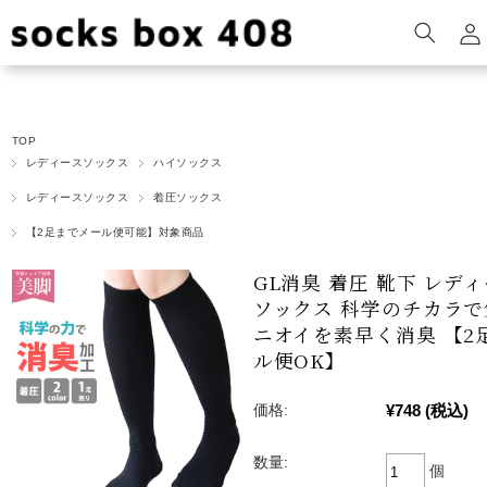
TOP
レディースソックス
ハイソックス
レディースソックス
着圧ソックス
【2足までメール便可能】対象商品
GL消臭 着圧 靴下 レデ
ソックス 科学のチカラ
ニオイを素早く消臭 【2
ル便OK】
¥748
(税込)
価格:
数量:
個