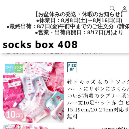
【お盆休みの発送・休暇のお知らせ】
●休業日：8月8日(土)～8月16日(日)
●最終出荷：8/7日(金)午前中までのご注文分（諸
●営業・出荷再開日：8/17日(月)より
TOP
キッズソックス
女の子靴下
クルーソックス
国内どこでもシッピングフリー!送料無料アイテム
キッズアイテム
靴下 キッズ 女の子 ソック
ハートにリボンにさくら
いいが満載のラブリー系
ルー丈10足セット赤 白 
15-19cm/20-24cm対
無料