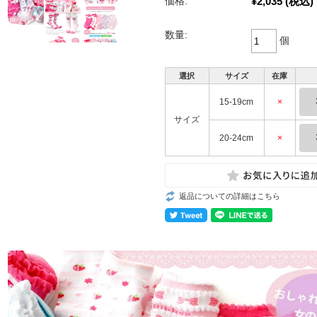
¥2,035
(税込)
価格:
数量:
個
選択
サイズ
在庫
15-19cm
×
サイズ
20-24cm
×
返品についての詳細はこちら