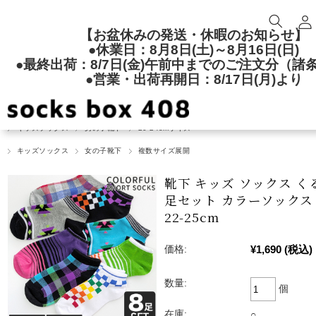
【お盆休みの発送・休暇のお知らせ】
●休業日：8月8日(土)～8月16日(日)
●最終出荷：8/7日(金)午前中までのご注文分（諸
●営業・出荷再開日：8/17日(月)より
TOP
キッズソックス
男の子靴下
クルー丈
キッズソックス
男の子靴下
20-24cmサイズ
キッズソックス
女の子靴下
複数サイズ展開
靴下 キッズ ソックス く
足セット カラーソックス 1
22-25cm
¥1,690
(税込)
価格:
数量:
個
在庫:
○