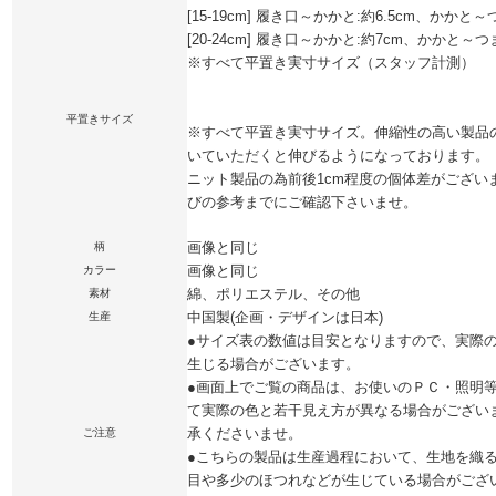
[15-19cm] 履き口～かかと:約6.5cm、かかと～
[20-24cm] 履き口～かかと:約7cm、かかと～つ
※すべて平置き実寸サイズ（スタッフ計測）
平置きサイズ
※すべて平置き実寸サイズ。伸縮性の高い製品
いていただくと伸びるようになっております。
ニット製品の為前後1cm程度の個体差がござい
びの参考までにご確認下さいませ。
画像と同じ
柄
画像と同じ
カラー
綿、ポリエステル、その他
素材
中国製(企画・デザインは日本)
生産
●サイズ表の数値は目安となりますので、実際
生じる場合がございます。
●画面上でご覧の商品は、お使いのＰＣ・照明
て実際の色と若干見え方が異なる場合がござい
承くださいませ。
ご注意
●こちらの製品は生産過程において、生地を織
目や多少のほつれなどが生じている場合がござ